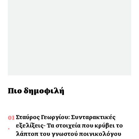
Πιο δημοφιλή
Σταύρος Γεωργίου: Συνταρακτικές
εξελίξεις- Τα στοιχεία που κρύβει το
λάπτοπ του γνωστού ποινικολόγου