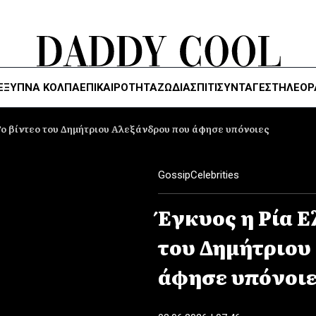
ΈΞΥΠΝΑ ΚΌΛΠΑ
ΕΠΙΚΑΙΡΟΤΗΤΑ
ΖΏΔΙΑ
ΣΠΙΤΙ
ΣΥΝΤΑΓΕΣ
ΤΗΛΕΌΡ
Το βίντεο του Δημήτριου Αλεξάνδρου που άφησε υπόνοιες
Gossip
Celebrities
Έγκυος η Ρία Ε
του Δημήτριου
άφησε υπόνοι