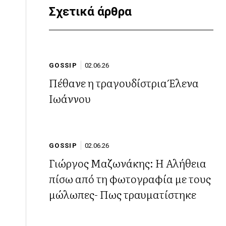
Σχετικά άρθρα
GOSSIP
02.06.26
Πέθανε η τραγουδίστρια Έλενα
Ιωάννου
GOSSIP
02.06.26
Γιώργος Μαζωνάκης: Η Αλήθεια
πίσω από τη φωτογραφία με τους
μώλωπες- Πως τραυματίστηκε