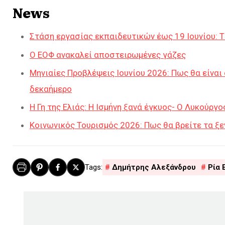
News
Στάση εργασίας εκπαιδευτικών έως 19 Ιουνίου: Τι
Ο ΕΟΦ ανακαλεί αποστειρωμένες γάζες
Μηνιαίες Προβλέψεις Ιουνίου 2026: Πως θα είναι
δεκαήμερο
Η Γη της Ελιάς: Η Ισμήνη ξανά έγκυος- Ο Λυκούργο
Κοινωνικός Τουρισμός 2026: Πως θα βρείτε τα ξε
Δημήτρης Αλεξάνδρου
Ρία 