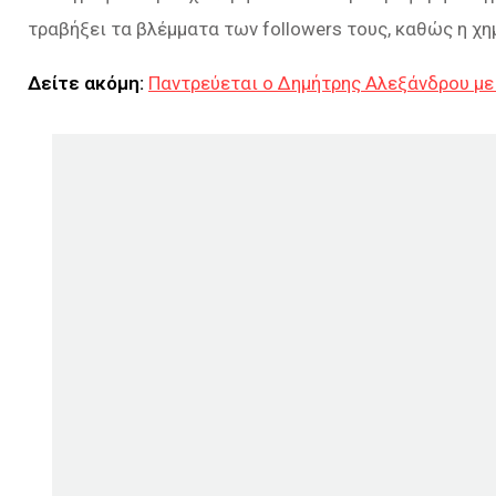
τραβήξει τα βλέμματα των followers τους, καθώς η χη
Δείτε ακόμη:
Παντρεύεται ο Δημήτρης Αλεξάνδρου με