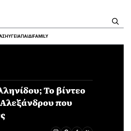
ΑΣΗ
ΥΓΕΊΑ
ΠΑΙΔΙ
FAMILY
λληνίδου; Το βίντεο
 Αλεξάνδρου που
ες