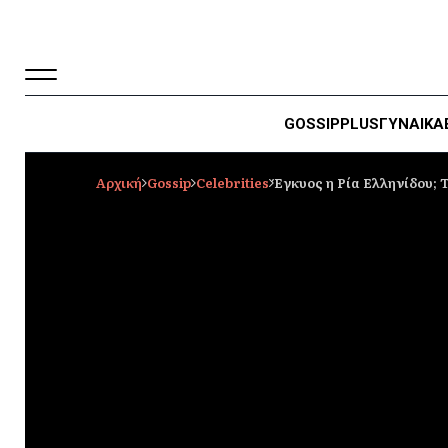
GOSSIP
PLUS
ΓΥΝΑΙΚΑ
Αρχική
Gossip
Celebrities
Έγκυος η Ρία Ελληνίδου; 