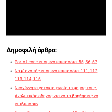
Δημοφιλή άρθρα:
Porto Leone επόμενα επεισόδια: 55, 56, 57
Να μ’ αγαπάς επόμενα επεισόδια: 111, 112,
113, 114, 115
Νεογέννητα γατάκια χωρίς τη μαμάς τους:
Αναλυτικός οδηγός για να τα βοηθήσεις να
επιβιώσουν