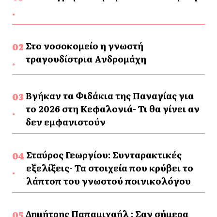
Στο νοσοκομείο η γνωστή
τραγουδίστρια Ανδρομάχη
Βγήκαν τα Φιδάκια της Παναγίας για
το 2026 στη Κεφαλονιά- Τι θα γίνει αν
δεν εμφανιστούν
Σταύρος Γεωργίου: Συνταρακτικές
εξελίξεις- Τα στοιχεία που κρύβει το
λάπτοπ του γνωστού ποινικολόγου
Δημήτρης Παπαμιχαήλ : Σαν σήμερα