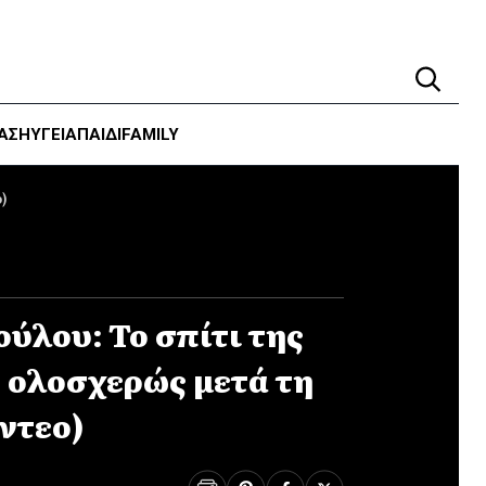
ΑΣΗ
ΥΓΕΊΑ
ΠΑΙΔΙ
FAMILY
)
ύλου: Το σπίτι της
ολοσχερώς μετά τη
ντεο)