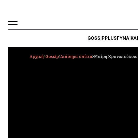
GOSSIP
PLUS
ΓΥΝΑΙΚΑ
Αρχική
Gossip
Διάσημα σπίτια
Μαίρη Χρονοπούλου: 