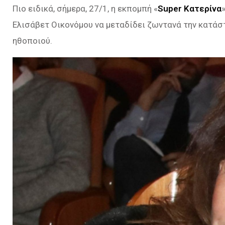
Πιο ειδικά, σήμερα, 27/1, η εκπομπή «
Super Κατερίνα
Ελισάβετ Οικονόμου να μεταδίδει ζωντανά την κατάσ
ηθοποιού.