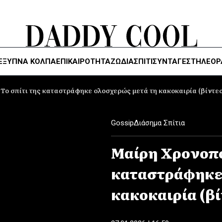
ΈΞΥΠΝΑ ΚΌΛΠΑ
ΕΠΙΚΑΙΡΟΤΗΤΑ
ΖΏΔΙΑ
ΣΠΙΤΙ
ΣΥΝΤΑΓΕΣ
ΤΗΛΕΌΡ
Το σπίτι της καταστράφηκε ολοσχερώς μετά τη κακοκαιρία (βίντεο
Gossip
Διάσημα Σπίτια
Μαίρη Χρονοπο
καταστράφηκε 
κακοκαιρία (βί