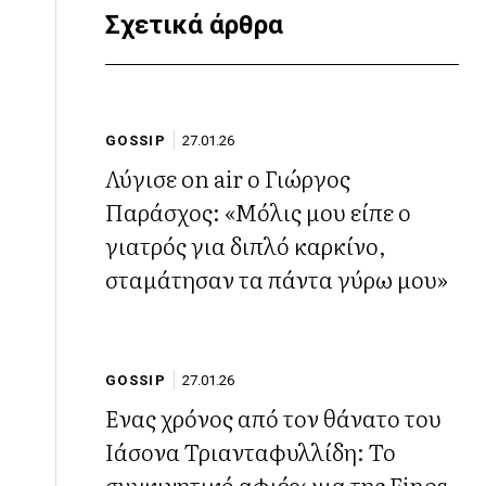
Σχετικά άρθρα
GOSSIP
27.01.26
Λύγισε on air ο Γιώργος
Παράσχος: «Μόλις μου είπε ο
γιατρός για διπλό καρκίνο,
σταμάτησαν τα πάντα γύρω μου»
GOSSIP
27.01.26
Ένας χρόνος από τον θάνατο του
Ιάσονα Τριανταφυλλίδη: Το
συγκινητικό αφιέρωμα της Finos