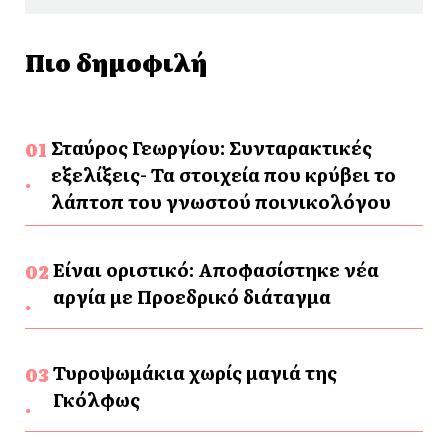
Πιο δημοφιλή
Σταύρος Γεωργίου: Συνταρακτικές
εξελίξεις- Τα στοιχεία που κρύβει το
λάπτοπ του γνωστού ποινικολόγου
Είναι οριστικό: Αποφασίστηκε νέα
αργία με Προεδρικό διάταγμα
Τυροψωμάκια χωρίς μαγιά της
Γκόλφως