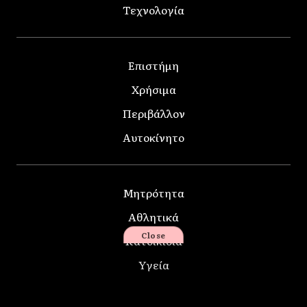
Τεχνολογία
Επιστήμη
Χρήσιμα
Περιβάλλον
Αυτοκίνητο
Μητρότητα
Αθλητικά
Close
Κατοικίδια
Υγεία