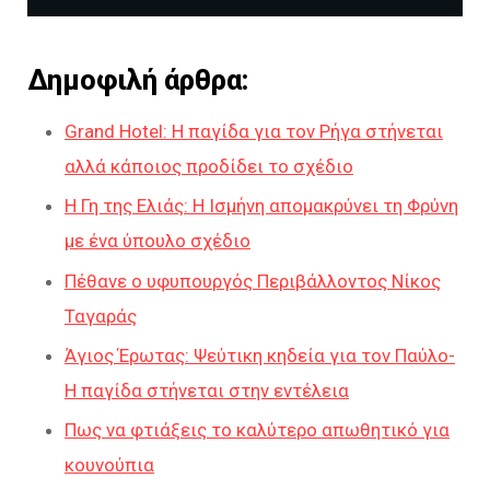
Δημοφιλή άρθρα:
Grand Hotel: Η παγίδα για τον Ρήγα στήνεται
αλλά κάποιος προδίδει το σχέδιο
Η Γη της Ελιάς: Η Ισμήνη απομακρύνει τη Φρύνη
με ένα ύπουλο σχέδιο
Πέθανε ο υφυπουργός Περιβάλλοντος Νίκος
Ταγαράς
Άγιος Έρωτας: Ψεύτικη κηδεία για τον Παύλο-
H παγίδα στήνεται στην εντέλεια
Πως να φτιάξεις το καλύτερο απωθητικό για
κουνούπια