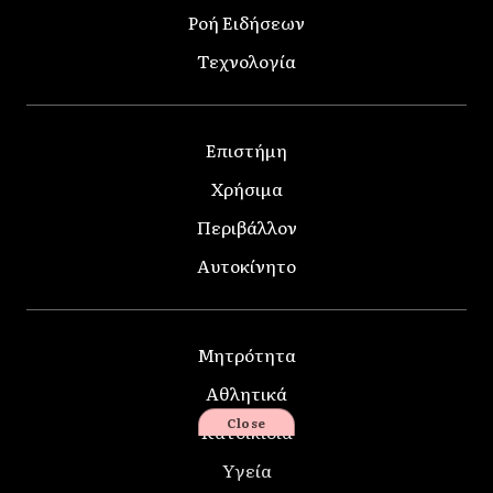
Ροή Ειδήσεων
Τεχνολογία
Επιστήμη
Χρήσιμα
Περιβάλλον
Αυτοκίνητο
Μητρότητα
Αθλητικά
Close
Κατοικίδια
Υγεία