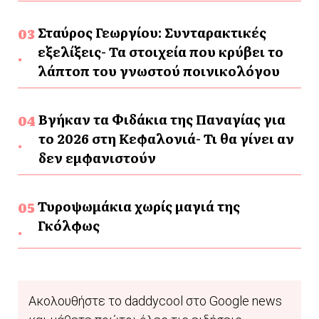
Σταύρος Γεωργίου: Συνταρακτικές
εξελίξεις- Τα στοιχεία που κρύβει το
λάπτοπ του γνωστού ποινικολόγου
Βγήκαν τα Φιδάκια της Παναγίας για
το 2026 στη Κεφαλονιά- Τι θα γίνει αν
δεν εμφανιστούν
Τυροψωμάκια χωρίς μαγιά της
Γκόλφως
Ακολουθήστε το daddycool στο Google news