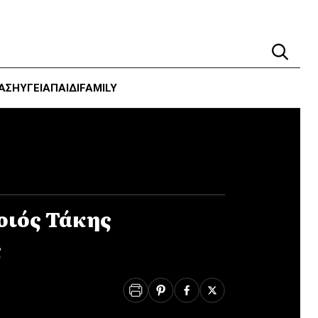
ΑΣΗ
ΥΓΕΊΑ
ΠΑΙΔΙ
FAMILY
οιός Τάκης
ς