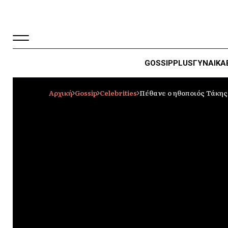
GOSSIP
PLUS
ΓΥΝΑΙΚΑ
Αρχική
Gossip
Celebrities
Πέθανε ο ηθοποιός Τάκη