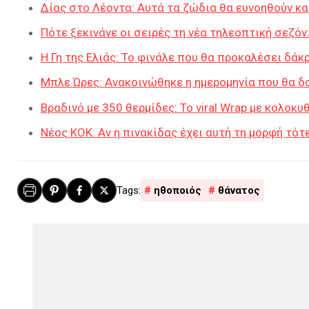
Δίας στο Λέοντα: Αυτά τα ζώδια θα ευνοηθούν και
Πότε ξεκινάνε οι σειρές τη νέα τηλεοπτική σεζόν
Η Γη της Ελιάς: Το φινάλε που θα προκαλέσει δά
Μπλε Ώρες: Ανακοινώθηκε η ημερομηνία που θα δ
Βραδινό με 350 θερμίδες: Το viral Wrap με κολοκυ
Νέος ΚΟΚ: Αν η πινακίδας έχει αυτή τη μορφή τό
ηθοποιός
θάνατος