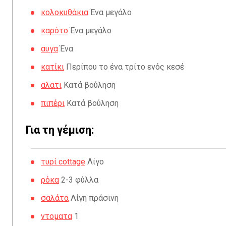
κολοκυθάκια
Ένα μεγάλο
καρότο
Ένα μεγάλο
αυγα
Ένα
κατίκι
Περίπου το ένα τρίτο ενός κεσέ
αλατι
Κατά βούληση
πιπέρι
Κατά βούληση
Για τη γέμιση:
τυρί cottage
Λίγο
ρόκα
2-3 φύλλα
σαλάτα
Λίγη πράσινη
ντοματα
1