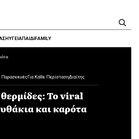
ΑΣΗ
ΥΓΕΊΑ
ΠΑΙΔΙ
FAMILY
ρότα
ς Παρασκευές
Για Κάθε Περίσταση
Διαίτης
θερμίδες: Το viral
υθάκια και καρότα