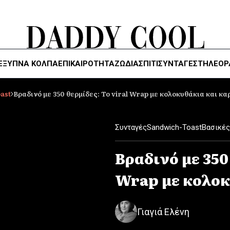
ΈΞΥΠΝΑ ΚΌΛΠΑ
ΕΠΙΚΑΙΡΟΤΗΤΑ
ΖΏΔΙΑ
ΣΠΙΤΙ
ΣΥΝΤΑΓΕΣ
ΤΗΛΕΌΡ
ast
Βραδινό με 350 θερμίδες: Το viral Wrap με κολοκυθάκια και κα
Συνταγές
Sandwich-Toast
Βασικέ
Βραδινό με 350 
Wrap με κολοκ
Γιαγιά Ελένη