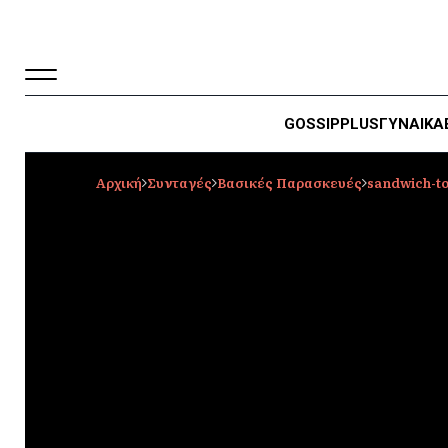
GOSSIP
PLUS
ΓΥΝΑΙΚΑ
Αρχική
Συνταγές
Βασικές Παρασκευές
sandwich-to