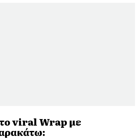
το viral Wrap με
παρακάτω: