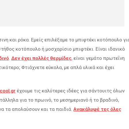
σινη και ρόκα. Εμείς επιλέξαμε το μπιφτέκι κοτόπουλο γι
στήθος κοτόπουλο ή μοσχαρίσιο μπιφτέκι. Είναι ιδανικό
δινό
.
Δεν έχει πολλές θερμίδες
, είναι γεμάτο πρωτεΐνη
τικότερο; Φτιάχνετε εύκολα, με απλά υλικά και έχει
cool.gr
έχουμε τις καλύτερες ιδέες για σάντουιτς όλων
ατάλληλα για το πρωινό, το μεσημεριανό ή το βραδινό,
να τα απολαύσουν και τα παιδιά.
Ανακάλυψέ τες όλες