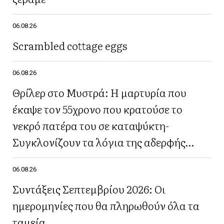
06.08.26
Scrambled cottage eggs
06.08.26
Θρίλερ στο Μυστρά: Η μαρτυρία που
έκαψε τον 55χρονο που κρατούσε το
νεκρό πατέρα του σε καταψύκτη-
Συγκλονίζουν τα λόγια της αδερφής
του(Βίντεο)
06.08.26
Συντάξεις Σεπτεμβρίου 2026: Οι
ημερομηνίες που θα πληρωθούν όλα τα
ταμεία