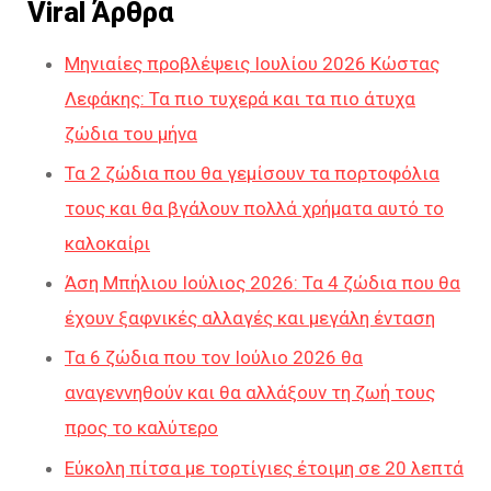
Viral Άρθρα
Μηνιαίες προβλέψεις Ιουλίου 2026 Κώστας
Λεφάκης: Τα πιο τυχερά και τα πιο άτυχα
ζώδια του μήνα
Τα 2 ζώδια που θα γεμίσουν τα πορτοφόλια
τους και θα βγάλουν πολλά χρήματα αυτό το
καλοκαίρι
Άση Μπήλιου Ιούλιος 2026: Τα 4 ζώδια που θα
έχουν ξαφνικές αλλαγές και μεγάλη ένταση
Τα 6 ζώδια που τον Ιούλιο 2026 θα
αναγεννηθούν και θα αλλάξουν τη ζωή τους
προς το καλύτερο
Εύκολη πίτσα με τορτίγιες έτοιμη σε 20 λεπτά