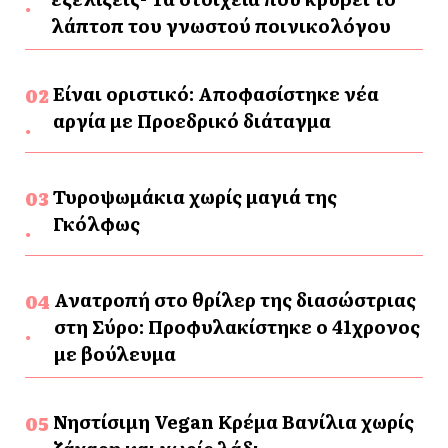
λάπτοπ του γνωστού ποινικολόγου
Είναι οριστικό: Αποφασίστηκε νέα
αργία με Προεδρικό διάταγμα
Τυροψωμάκια χωρίς μαγιά της
Γκόλφως
Ανατροπή στο θρίλερ της διασώστριας
στη Σύρο: Προφυλακίστηκε ο 41χρονος
με βούλευμα
Νηστίσιμη Vegan Κρέμα Βανίλια χωρίς