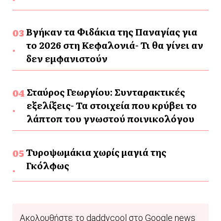
Βγήκαν τα Φιδάκια της Παναγίας για
το 2026 στη Κεφαλονιά- Τι θα γίνει αν
δεν εμφανιστούν
Σταύρος Γεωργίου: Συνταρακτικές
εξελίξεις- Τα στοιχεία που κρύβει το
λάπτοπ του γνωστού ποινικολόγου
Τυροψωμάκια χωρίς μαγιά της
Γκόλφως
Ακολουθήστε το daddycool στο Google news