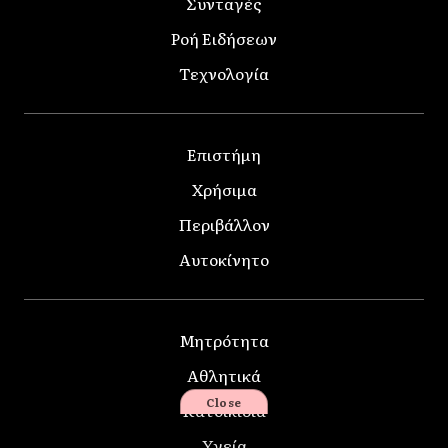
Συνταγές
Ροή Ειδήσεων
Τεχνολογία
Επιστήμη
Χρήσιμα
Περιβάλλον
Αυτοκίνητο
Μητρότητα
Αθλητικά
Close
Κατοικίδια
Υγεία