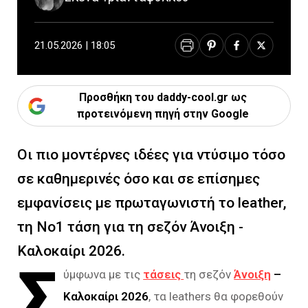
21.05.2026 | 18:05
Προσθήκη του daddy-cool.gr ως
προτεινόμενη πηγή στην Google
Οι πιο μοντέρνες ιδέες για ντύσιμο τόσο
σε καθημερινές όσο και σε επίσημες
εμφανίσεις με πρωταγωνιστή το leather,
τη Νο1 τάση για τη σεζόν Άνοιξη -
Καλοκαίρι 2026.
Σ
ύμφωνα με τις
τάσεις
τη σεζόν
Άνοιξη
–
Καλοκαίρι 2026
, τα leathers θα φορεθούν