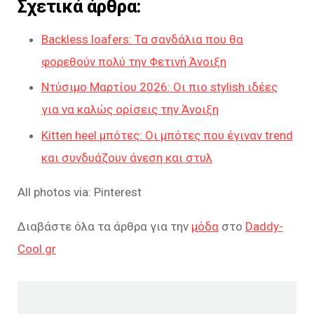
Σχετικά άρθρα:
Backless loafers: Τα σανδάλια που θα
φορεθούν πολύ την Φετινή Άνοιξη
Ντύσιμο Μαρτίου 2026: Οι πιο stylish ιδέες
για να καλώς ορίσεις την Άνοιξη
Kitten heel μπότες: Οι μπότες που έγιναν trend
και συνδυάζουν άνεση και στυλ
All photos via: Pinterest
Διαβάστε όλα τα άρθρα για την
μόδα
στο
Daddy-
Cool.gr