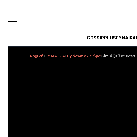
GOSSIP
PLUS
ΓΥΝΑΙΚΑ
Αρχική
ΓΥΝΑΙΚΑ
Πρόσωπο - Σώμα
Φτιάξε λευκαντι