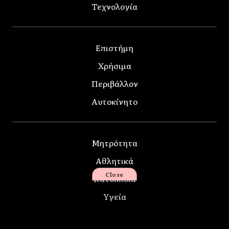
Τεχνολογία
Επιστήμη
Χρήσιμα
Περιβάλλον
Αυτοκίνητο
Μητρότητα
Αθλητικά
Close
Κατοικίδια
Υγεία