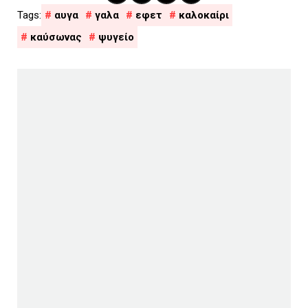
αυγα
γαλα
εφετ
καλοκαίρι
καύσωνας
ψυγείο