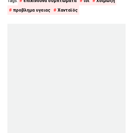
επικίνδυνα συμπτώματα
ιοί
λοιμωξη
προβλημα υγειας
Χανταϊός