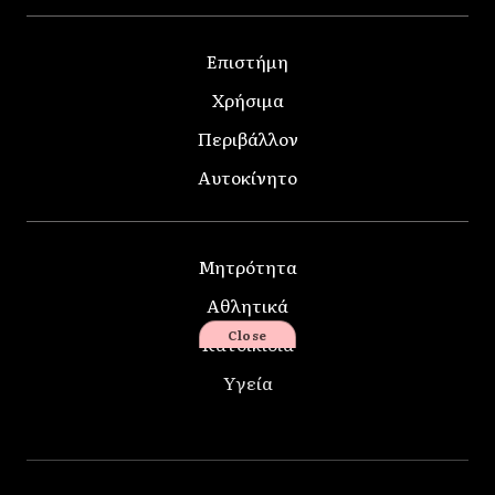
Επιστήμη
Χρήσιμα
Περιβάλλον
Αυτοκίνητο
Μητρότητα
Αθλητικά
Close
Κατοικίδια
Υγεία