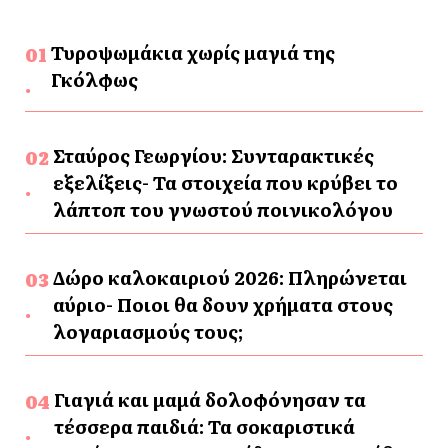
Τυροψωμάκια χωρίς μαγιά της
Γκόλφως
Σταύρος Γεωργίου: Συνταρακτικές
εξελίξεις- Τα στοιχεία που κρύβει το
λάπτοπ του γνωστού ποινικολόγου
Δώρο καλοκαιριού 2026: Πληρώνεται
αύριο- Ποιοι θα δουν χρήματα στους
λογαριασμούς τους;
Γιαγιά και μαμά δολοφόνησαν τα
τέσσερα παιδιά: Τα σοκαριστικά