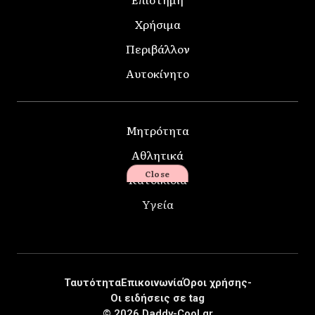
Χρήσιμα
Περιβάλλον
Αυτοκίνητο
Μητρότητα
Αθλητικά
Close
Κατοικίδια
Υγεία
Ταυτότητα
Επικοινωνία
Όροι χρήσης-
Οι ειδήσεις σε tag
© 2026 Daddy-Cool.gr