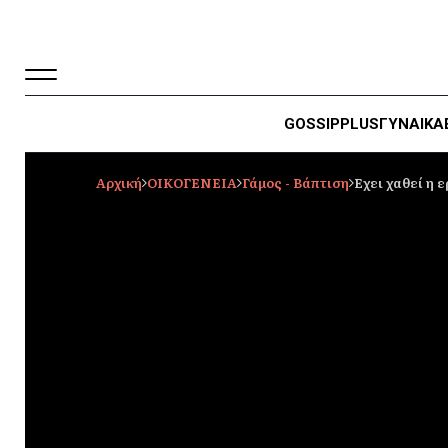
GOSSIP
PLUS
ΓΥΝΑΙΚΑ
Αρχική
ΟΙΚΟΓΕΝΕΙΑ
Γάμος - Βάπτιση
Εχει χαθεί η 