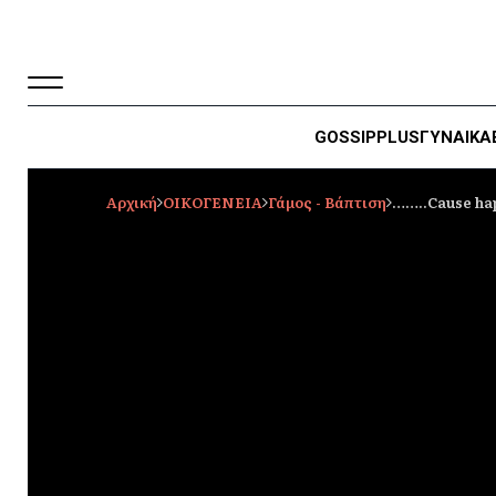
GOSSIP
PLUS
ΓΥΝΑΙΚΑ
Αρχική
ΟΙΚΟΓΕΝΕΙΑ
Γάμος - Βάπτιση
……..Cause hap