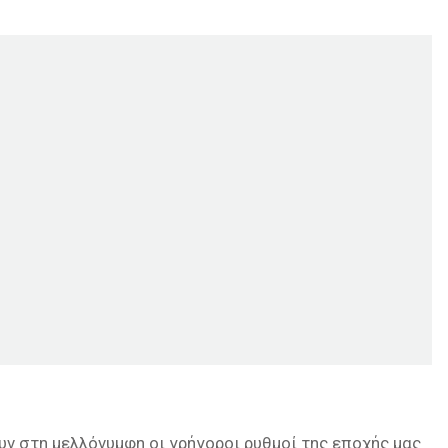
υν στη μελλόνυμφη οι γρήγοροι ρυθμοί της εποχής μας