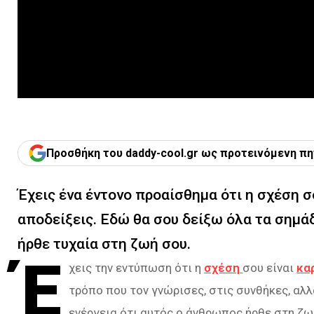
Προσθήκη του daddy-cool.gr ως προτεινόμενη πη
Έχεις ένα έντονο προαίσθημα ότι η σχέση σ
αποδείξεις. Εδώ θα σου δείξω όλα τα σημά
ήρθε τυχαία στη ζωή σου.
Έ
χεις την εντύπωση ότι η
σχέση
σου είναι
κα
τρόπο που τον γνώρισες, στις συνθήκες, αλλά
ενέργεια ότι αυτός ο άνθρωπος ήρθε στη ζωή