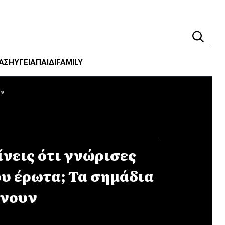
ΑΣΗ
ΥΓΕΊΑ
ΠΑΙΔΙ
FAMILY
υν
νεις ότι γνώρισες
ου έρωτα; Τα σημάδια
ώνουν