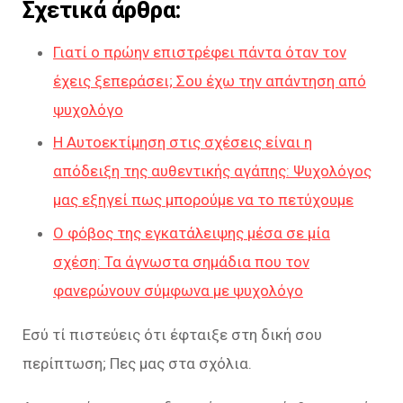
Σχετικά άρθρα:
Γιατί ο πρώην επιστρέφει πάντα όταν τον
έχεις ξεπεράσει; Σου έχω την απάντηση από
ψυχολόγο
Η Αυτοεκτίμηση στις σχέσεις είναι η
απόδειξη της αυθεντικής αγάπης: Ψυχολόγος
μας εξηγεί πως μπορούμε να το πετύχουμε
Ο φόβος της εγκατάλειψης μέσα σε μία
σχέση: Τα άγνωστα σημάδια που τον
φανερώνουν σύμφωνα με ψυχολόγο
Εσύ τί πιστεύεις ότι έφταιξε στη δική σου
περίπτωση; Πες μας στα σχόλια.