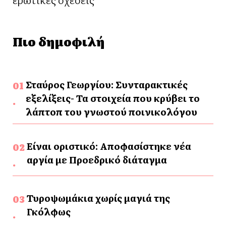
Πιο δημοφιλή
Σταύρος Γεωργίου: Συνταρακτικές
εξελίξεις- Τα στοιχεία που κρύβει το
λάπτοπ του γνωστού ποινικολόγου
Είναι οριστικό: Αποφασίστηκε νέα
αργία με Προεδρικό διάταγμα
Τυροψωμάκια χωρίς μαγιά της
Γκόλφως