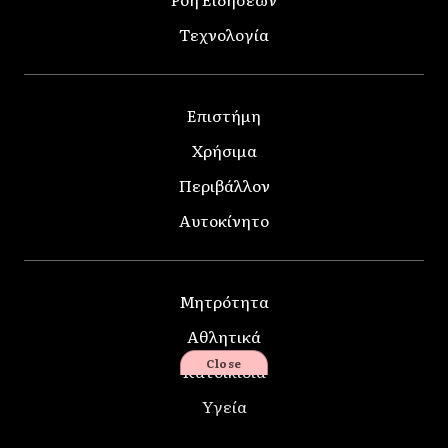
Τεχνολογία
Επιστήμη
Χρήσιμα
Περιβάλλον
Αυτοκίνητο
Μητρότητα
Αθλητικά
Close
Κατοικίδια
Υγεία