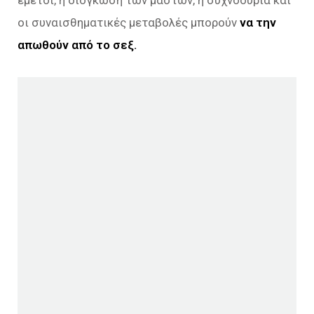
εμετοί, η διόγκωση των μαστών, η συχνοουρία και
οι συναισθηματικές μεταβολές μπορούν
να την
απωθούν από το σεξ.