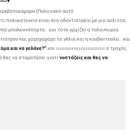
υ κρεβατοκάμαρα.(Πολύ κακό αυτό
ι πολυκατοικία είναι ένα οδοντιατρείο με μια αυλίτσα…
ή την μπαλκονόπορτα… και τότε αρχίζει η ταλαιπωρία
ς οδοντιάτρου και χαχαχαχαχα τα γέλια και η κουβεντούλα… κα
όμα και να γελάνε?”
και ιιιιιιιιιιιιιιιιιιιιιιιιιιιι ο τροχός
λά θες να σταματήσει γιατί
νυστάζεις και θες να