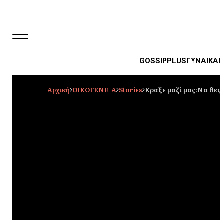
GOSSIP
PLUS
ΓΥΝΑΙΚΑ
Αρχική
ΟΙΚΟΓΕΝΕΙΑ
Stories
Κραξε μαζί μας:Να θες