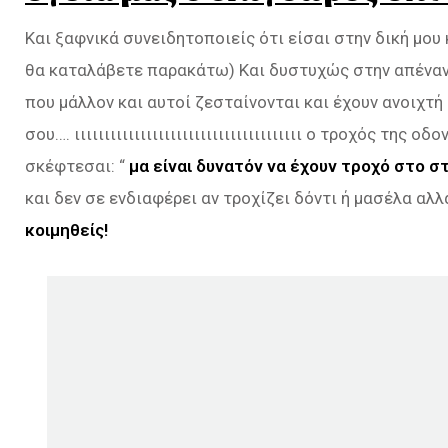
Και ξαφνικά συνειδητοποιείς ότι είσαι στην δική μο
θα καταλάβετε παρακάτω) Και δυστυχώς στην απέναντ
που μάλλον και αυτοί ζεσταίνονται και έχουν ανοιχτ
σου…. ιιιιιιιιιιιιιιιιιιιιιιιιιιιιιιιιιιιιιι ο τροχός τη
σκέφτεσαι: “
μα είναι δυνατόν να έχουν τροχό στο στ
και δεν σε ενδιαφέρει αν τροχίζει δόντι ή μασέλα αλ
κοιμηθείς!