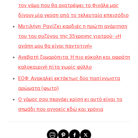
τον γάμο που θα ανατρέψει το Φινάλε μας
δίνουν μία γεύση από το τελευταίο επεισόδιο
Μυτιλήνη: Ραγίζει καρδιές η πρώτη ανάρτηση
του του συζύγου της 35χρονης γιατρού- «Η
αγάπη μου θα είναι παντοτινή»
Ανεβατή ζυμαρόπιτα: Η πιο εύκολη και αφράτη
καλοκαιρινή πίτα χωρίς φύλλο
ΕΟΦ: Ανακαλεί εκτάκτως δύο πασίγνωστα
αρώματα (φωτο)
Ο γάμος σου περνάει κρίση κι αυτό είναι το
σημάδι που αγνοείς εδώ και χρόνια