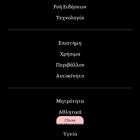
Ροή Ειδήσεων
Τεχνολογία
Επιστήμη
Χρήσιμα
Περιβάλλον
Αυτοκίνητο
Μητρότητα
Αθλητικά
Close
Κατοικίδια
Υγεία