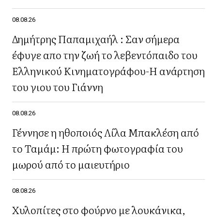
08.08.26
Δημήτρης Παπαμιχαήλ : Σαν σήμερα
έφυγε απο την ζωή το λεβεντόπαιδο του
Ελληνικού Κινηματογράφου-Η ανάρτηση
του γιου του Γιάννη
08.08.26
Γέννησε η ηθοποιός Λίλα Μπακλέση από
το Ταμάμ: Η πρώτη φωτογραφία του
μωρού από το μαιευτήριο
08.08.26
Χυλοπίτες στο φούρνο με λουκάνικα,