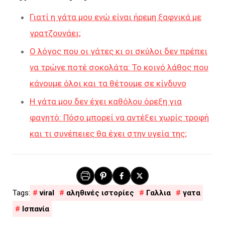
Γιατί η γάτα μου ενώ είναι ήρεμη ξαφνικά με
γρατζουνάει;
Ο λόγος που οι γάτες κι οι σκύλοι δεν πρέπει
να τρώνε ποτέ σοκολάτα: Το κοινό λάθος που
κάνουμε όλοι και τα θέτουμε σε κίνδυνο
Η γάτα μου δεν έχει καθόλου όρεξη για
φαγητό: Πόσο μπορεί να αντέξει χωρίς τροφή
και τι συνέπειες θα έχει στην υγεία της;
viral
αληθινές ιστορίες
Γαλλια
γατα
Ισπανία