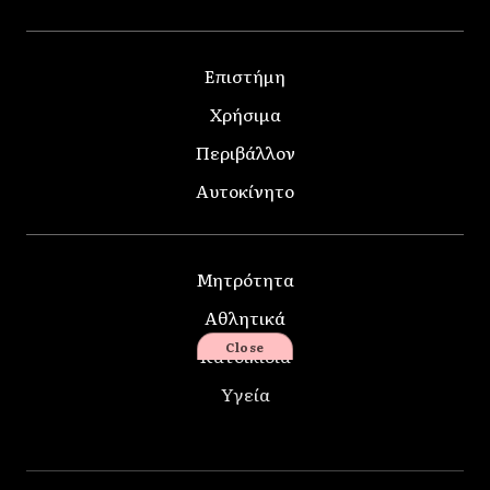
Επιστήμη
Χρήσιμα
Περιβάλλον
Αυτοκίνητο
Μητρότητα
Αθλητικά
Close
Κατοικίδια
Υγεία