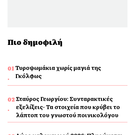
Πιο δημοφιλή
Τυροψωμάκια χωρίς μαγιά της
Γκόλφως
Σταύρος Γεωργίου: Συνταρακτικές
εξελίξεις- Τα στοιχεία που κρύβει το
λάπτοπ του γνωστού ποινικολόγου