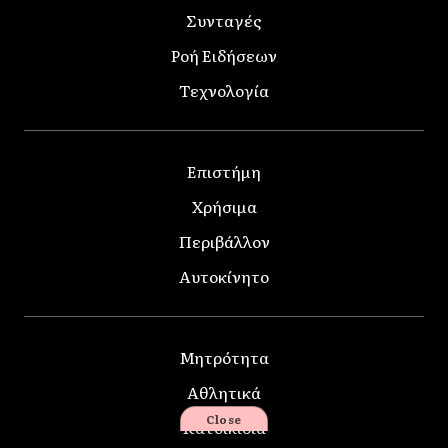
Συνταγές
Ροή Ειδήσεων
Τεχνολογία
Επιστήμη
Χρήσιμα
Περιβάλλον
Αυτοκίνητο
Μητρότητα
Αθλητικά
Close
Κατοικίδια