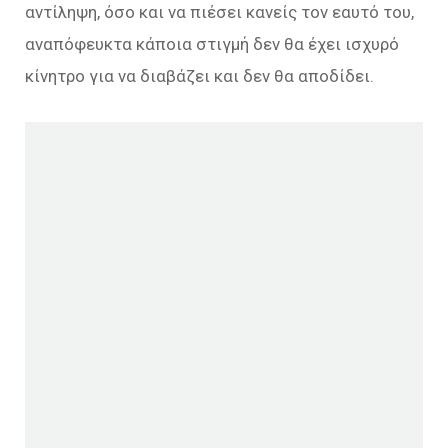
αντίληψη, όσο και να πιέσει κανείς τον εαυτό του,
αναπόφευκτα κάποια στιγμή δεν θα έχει ισχυρό
κίνητρο για να διαβάζει και δεν θα αποδίδει.