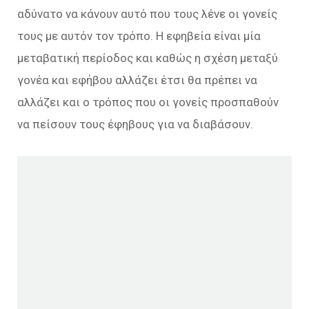
αδύνατο να κάνουν αυτό που τους λένε οι γονείς
τους με αυτόν τον τρόπο. Η εφηβεία είναι μία
μεταβατική περίοδος και καθώς η σχέση μεταξύ
γονέα και εφήβου αλλάζει έτσι θα πρέπει να
αλλάζει και ο τρόπος που οι γονείς προσπαθούν
να πείσουν τους έφηβους για να διαβάσουν.