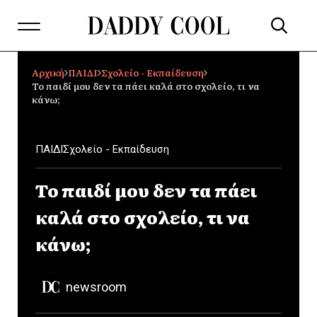
Αρχική
ΠΑΙΔΙ
Σχολείο - Εκπαίδευση
Το παιδί μου δεν τα πάει καλά στο σχολείο, τι να
κάνω;
ΠΑΙΔΙ
Σχολείο - Εκπαίδευση
Το παιδί μου δεν τα πάει
καλά στο σχολείο, τι να
κάνω;
newsroom