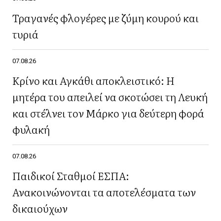
Τραγανές φλογέρες με ζύμη κουρού και
τυριά
07.08.26
Κρίνο και Αγκάθι αποκλειστικό: Η
μητέρα του απειλεί να σκοτώσει τη Λευκή
και στέλνει τον Μάρκο για δεύτερη φορά
φυλακή
07.08.26
Παιδικοί Σταθμοί ΕΣΠΑ:
Ανακοινώνονται τα αποτελέσματα των
δικαιούχων