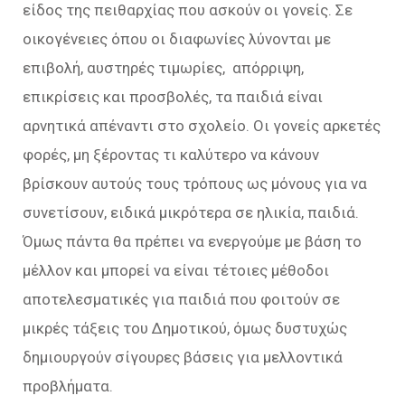
είδος της πειθαρχίας που ασκούν οι γονείς. Σε
οικογένειες όπου οι διαφωνίες λύνονται με
επιβολή, αυστηρές τιμωρίες, απόρριψη,
επικρίσεις και προσβολές, τα παιδιά είναι
αρνητικά απέναντι στο σχολείο. Οι γονείς αρκετές
φορές, μη ξέροντας τι καλύτερο να κάνουν
βρίσκουν αυτούς τους τρόπους ως μόνους για να
συνετίσουν, ειδικά μικρότερα σε ηλικία, παιδιά.
Όμως πάντα θα πρέπει να ενεργούμε με βάση το
μέλλον και μπορεί να είναι τέτοιες μέθοδοι
αποτελεσματικές για παιδιά που φοιτούν σε
μικρές τάξεις του Δημοτικού, όμως δυστυχώς
δημιουργούν σίγουρες βάσεις για μελλοντικά
προβλήματα.