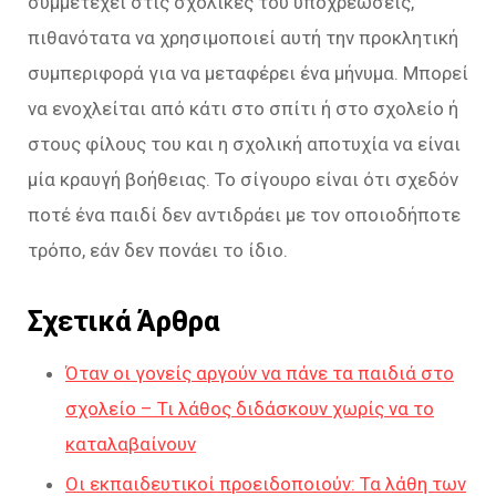
συμμετέχει στις σχολικές του υποχρεώσεις,
πιθανότατα να χρησιμοποιεί αυτή την προκλητική
συμπεριφορά για να μεταφέρει ένα μήνυμα. Μπορεί
να ενοχλείται από κάτι στο σπίτι ή στο σχολείο ή
στους φίλους του και η σχολική αποτυχία να είναι
μία κραυγή βοήθειας. Το σίγουρο είναι ότι σχεδόν
ποτέ ένα παιδί δεν αντιδράει με τον οποιοδήποτε
τρόπο, εάν δεν πονάει το ίδιο.
Σχετικά Άρθρα
Όταν οι γονείς αργούν να πάνε τα παιδιά στο
σχολείο – Τι λάθος διδάσκουν χωρίς να το
καταλαβαίνουν
Οι εκπαιδευτικοί προειδοποιούν: Τα λάθη των