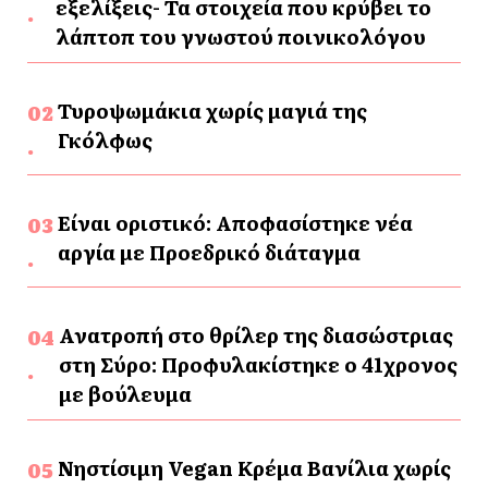
εξελίξεις- Τα στοιχεία που κρύβει το
λάπτοπ του γνωστού ποινικολόγου
Τυροψωμάκια χωρίς μαγιά της
Γκόλφως
Είναι οριστικό: Αποφασίστηκε νέα
αργία με Προεδρικό διάταγμα
Ανατροπή στο θρίλερ της διασώστριας
στη Σύρο: Προφυλακίστηκε ο 41χρονος
με βούλευμα
Νηστίσιμη Vegan Κρέμα Βανίλια χωρίς