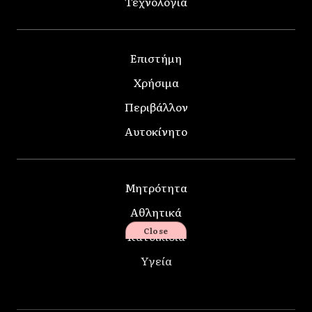
Τεχνολογία
Επιστήμη
Χρήσιμα
Περιβάλλον
Αυτοκίνητο
Μητρότητα
Αθλητικά
Close
Κατοικίδια
Υγεία