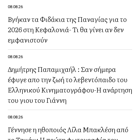
08.08.26
Βγήκαν τα Φιδάκια της Παναγίας για το
2026 στη Κεφαλονιά- Τι θα γίνει αν δεν
εμφανιστούν
08.08.26
Δημήτρης Παπαμιχαήλ : Σαν σήμερα
έφυγε απο την ζωή το λεβεντόπαιδο του
Ελληνικού Κινηματογράφου-Η ανάρτηση
του γιου του Γιάννη
08.08.26
Γέννησε η ηθοποιός Λίλα Μπακλέση από
το Ταμάμ: Η πρώτη φωτογραφία του