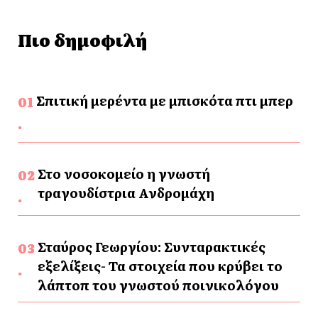
Πιο δημοφιλή
Σπιτική μερέντα με μπισκότα πτι μπερ
Στο νοσοκομείο η γνωστή
τραγουδίστρια Ανδρομάχη
Σταύρος Γεωργίου: Συνταρακτικές
εξελίξεις- Τα στοιχεία που κρύβει το
λάπτοπ του γνωστού ποινικολόγου