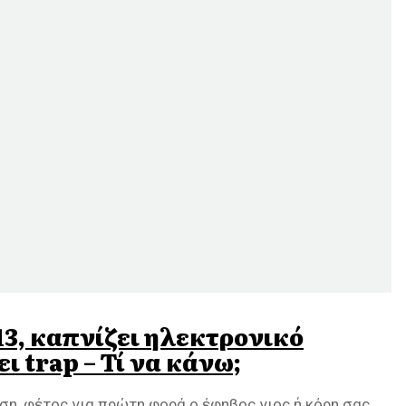
 13, καπνίζει ηλεκτρονικό
ι trap – Τί να κάνω;
ση, φέτος για πρώτη φορά ο έφηβος γιος ή κόρη σας