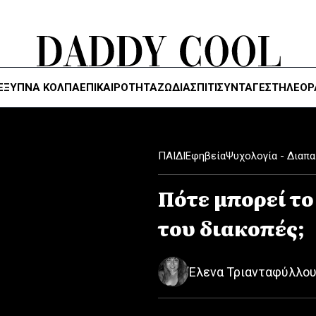
ΈΞΥΠΝΑ ΚΌΛΠΑ
ΕΠΙΚΑΙΡΟΤΗΤΑ
ΖΏΔΙΑ
ΣΠΙΤΙ
ΣΥΝΤΑΓΕΣ
ΤΗΛΕΌΡ
ΠΑΙΔΙ
Εφηβεία
Ψυχολογία - Διαπ
Πότε μπορεί το
του διακοπές;
Έλενα Τριανταφύλλο