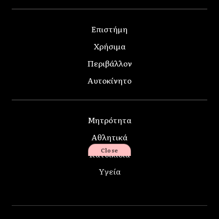
Επιστήμη
Χρήσιμα
Περιβάλλον
Αυτοκίνητο
Μητρότητα
Αθλητικά
Close
Κατοικίδια
Υγεία