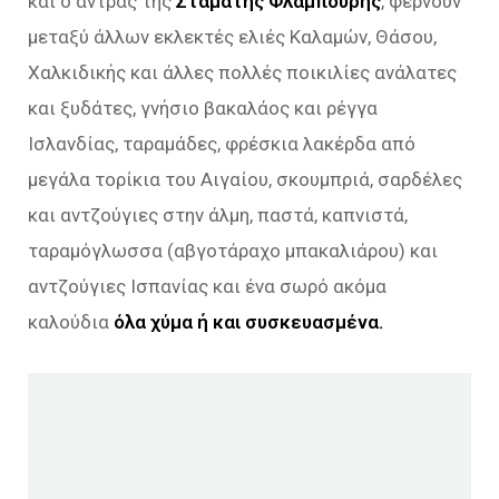
και ο άντρας της
Σταμάτης Φλαμπούρης
, φέρνουν
μεταξύ άλλων εκλεκτές ελιές Καλαμών, Θάσου,
Χαλκιδικής και άλλες πολλές ποικιλίες ανάλατες
και ξυδάτες, γνήσιο βακαλάος και ρέγγα
Ισλανδίας, ταραμάδες, φρέσκια λακέρδα από
μεγάλα τορίκια του Αιγαίου, σκουμπριά, σαρδέλες
και αντζούγιες στην άλμη, παστά, καπνιστά,
ταραμόγλωσσα (αβγοτάραχο μπακαλιάρου) και
αντζούγιες Ισπανίας και ένα σωρό ακόμα
καλούδια
όλα χύμα ή και συσκευασμένα.