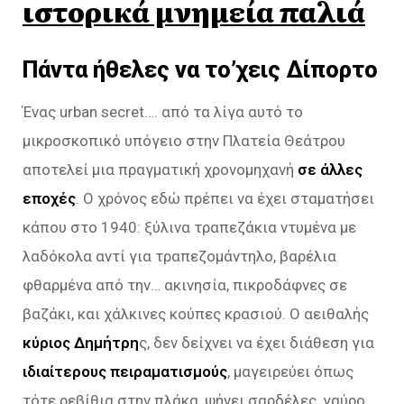
ιστορικά μνημεία παλιά
Πάντα ήθελες να το’χεις Δίπορτο
Ένας urban secret…. από τα λίγα αυτό το
μικροσκοπικό υπόγειο στην Πλατεία Θεάτρου
αποτελεί μια πραγματική χρονομηχανή
σε άλλες
εποχές
. Ο χρόνος εδώ πρέπει να έχει σταματήσει
κάπου στο 1940: ξύλινα τραπεζάκια ντυμένα με
λαδόκολα αντί για τραπεζομάντηλο, βαρέλια
φθαρμένα από την… ακινησία, πικροδάφνες σε
βαζάκι, και χάλκινες κούπες κρασιού. Ο αειθαλής
κύριος Δημήτρη
ς, δεν δείχνει να έχει διάθεση για
ιδιαίτερους πειραματισμούς
, μαγειρεύει όπως
τότε ρεβίθια στην πλάκα, ψήνει σαρδέλες, γαύρο