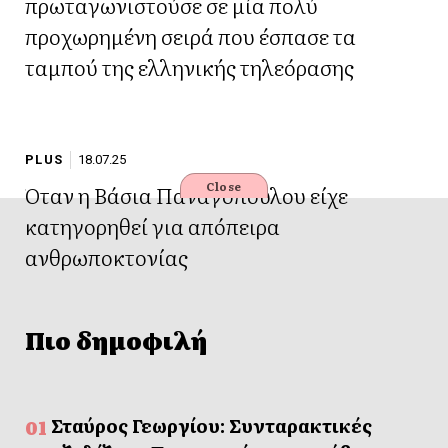
πρωταγωνιστούσε σε μία πολύ
προχωρημένη σειρά που έσπασε τα
ταμπού της ελληνικής τηλεόρασης
PLUS
18.07.25
Close
Όταν η Βάσια Παναγοπούλου είχε
κατηγορηθεί για απόπειρα
ανθρωποκτονίας
Πιο δημοφιλή
Σταύρος Γεωργίου: Συνταρακτικές