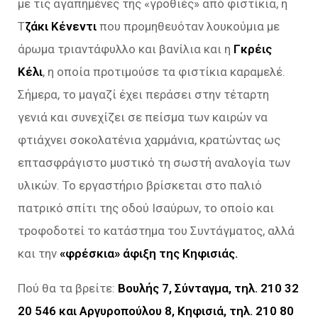
με τις αγαπημένες της «γροθιές» από φιστίκια, η
Τ
ζάκι Κένεντι
που προμηθευόταν λουκούμια με
άρωμα τριαντάφυλλο και βανίλια και η
Γκρέις
Κέλι
, η οποία προτιμούσε τα φιστίκια καραμελέ.
Σήμερα, το μαγαζί έχει περάσει στην τέταρτη
γενιά και συνεχίζει σε πείσμα των καιρών να
φτιάχνει σοκολατένια χαρμάνια, κρατώντας ως
επτασφράγιστο μυστικό τη σωστή αναλογία των
υλικών. Το εργαστήριο βρίσκεται στο παλιό
πατρικό σπίτι της οδού Ισαύρων, το οποίο και
τροφοδοτεί το κατάστημα του Συντάγματος, αλλά
και την
«φρέσκια» άφιξη της Κηφισιάς.
Πού θα τα βρείτε:
Βουλής 7, Σύνταγμα, τηλ. 210 32
20 546 και Αργυροπούλου 8, Κηφισιά, τηλ. 210 80