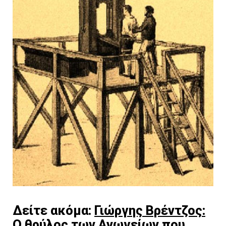
Δείτε ακόμα:
Γιώργης Βρέντζος:
Ο θρύλος των Ανωγείων που