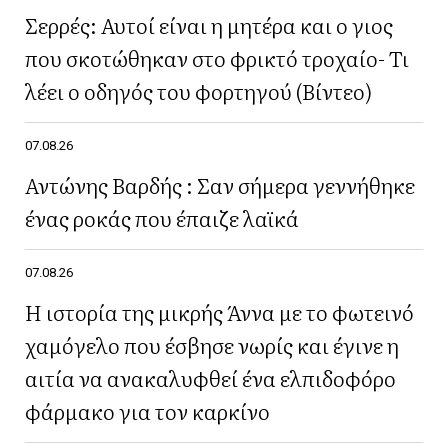
Σερρές: Αυτοί είναι η μητέρα και ο γιος
που σκοτώθηκαν στο φρικτό τροχαίο- Τι
λέει ο οδηγός του φορτηγού (Βίντεο)
07.08.26
Αντώνης Βαρδής : Σαν σήμερα γεννήθηκε
ένας ροκάς που έπαιζε λαϊκά
07.08.26
Η ιστορία της μικρής Άννα με το φωτεινό
χαμόγελο που έσβησε νωρίς και έγινε η
αιτία να ανακαλυφθεί ένα ελπιδοφόρο
φάρμακο για τον καρκίνο