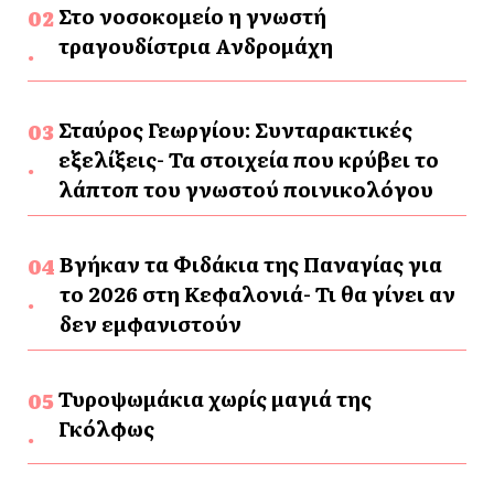
Στο νοσοκομείο η γνωστή
τραγουδίστρια Ανδρομάχη
Σταύρος Γεωργίου: Συνταρακτικές
εξελίξεις- Τα στοιχεία που κρύβει το
λάπτοπ του γνωστού ποινικολόγου
Βγήκαν τα Φιδάκια της Παναγίας για
το 2026 στη Κεφαλονιά- Τι θα γίνει αν
δεν εμφανιστούν
Τυροψωμάκια χωρίς μαγιά της
Γκόλφως