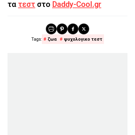
τα
τεστ
στο
Daddy-Cool.gr
ζωα
ψυχολογικο τεστ