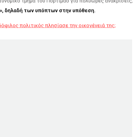
τυνομικό τμήμα του Πορτιμάο για πολύωρες ανακρίσεις,
s», δηλαδή των υπόπτων στην υπόθεση.
δόφιλος πολιτικός πλησίασε την οικογένειά της;