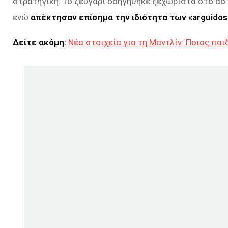
στρατηγική. Το ζευγάρι οδηγήθηκε ξεχωριστά στο ασ
ενώ
απέκτησαν επίσημα την ιδιότητα των «arguido
Δείτε ακόμη:
Νέα στοιχεία για τη Μαντλίν: Ποιος παι