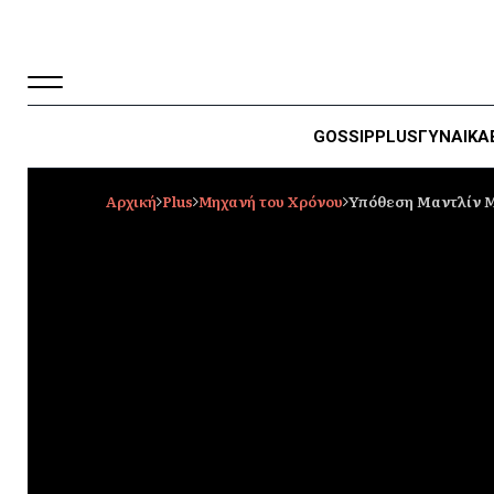
GOSSIP
PLUS
ΓΥΝΑΙΚΑ
Αρχική
Plus
Μηχανή του Χρόνου
Υπόθεση Μαντλίν Μα