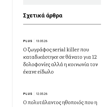
Σχετικά άρθρα
PLUS
13.05.26
Ο ζωγράφος serial killer που
καταδικάστηκε σε θάνατο για 12
δολοφονίες αλλά η κοινωνία τον
έκανε είδωλο
PLUS
12.05.26
Ο πολυτάλαντος ηθοποιός που η