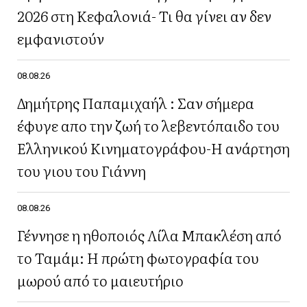
2026 στη Κεφαλονιά- Τι θα γίνει αν δεν
εμφανιστούν
08.08.26
Δημήτρης Παπαμιχαήλ : Σαν σήμερα
έφυγε απο την ζωή το λεβεντόπαιδο του
Ελληνικού Κινηματογράφου-Η ανάρτηση
του γιου του Γιάννη
08.08.26
Γέννησε η ηθοποιός Λίλα Μπακλέση από
το Ταμάμ: Η πρώτη φωτογραφία του
μωρού από το μαιευτήριο