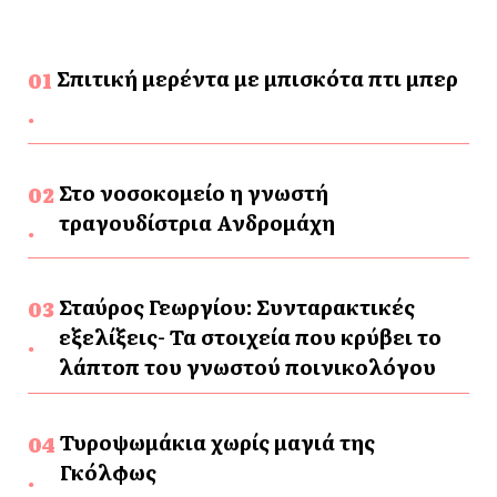
Σπιτική μερέντα με μπισκότα πτι μπερ
Στο νοσοκομείο η γνωστή
τραγουδίστρια Ανδρομάχη
Σταύρος Γεωργίου: Συνταρακτικές
εξελίξεις- Τα στοιχεία που κρύβει το
λάπτοπ του γνωστού ποινικολόγου
Τυροψωμάκια χωρίς μαγιά της
Γκόλφως