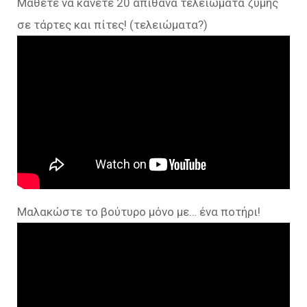
Μάθετε να κάνετε 20 απίθανα τελειώματα ζύμης
σε τάρτες και πίτες! (τελειώματα?)
Μαλακώστε το βούτυρο μόνο με… ένα ποτήρι!