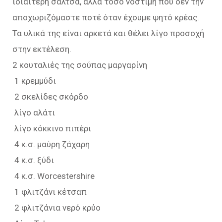
ιδιαίτερη σάλτσα, αλλά τόσο νόστιμη που δεν την
αποχωριζόμαστε ποτέ όταν έχουμε ψητό κρέας.
Τα υλικά της είναι αρκετά και θέλει λίγο προσοχή
στην εκτέλεση.
2 κουταλιές της σούπας μαργαρίνη
1 κρεμμύδι
2 σκελίδες σκόρδο
λίγο αλάτι
λίγο κόκκινο πιπέρι
4 κ.σ. μαύρη ζάχαρη
4 κ.σ. ξύδι
4 κ.σ. Worcestershire
1 φλιτζάνι κέτσαπ
2 φλιτζάνια νερό κρύο