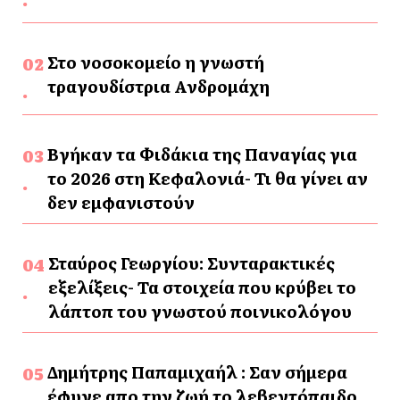
Στο νοσοκομείο η γνωστή
τραγουδίστρια Ανδρομάχη
Βγήκαν τα Φιδάκια της Παναγίας για
το 2026 στη Κεφαλονιά- Τι θα γίνει αν
δεν εμφανιστούν
Σταύρος Γεωργίου: Συνταρακτικές
εξελίξεις- Τα στοιχεία που κρύβει το
λάπτοπ του γνωστού ποινικολόγου
Δημήτρης Παπαμιχαήλ : Σαν σήμερα
έφυγε απο την ζωή το λεβεντόπαιδο