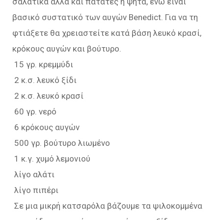
σαλατικά αλλά και πατάτες ή ψητά, ενώ είναι
βασικό συστατικό των αυγών Benedict. Για να τη
φτιάξετε θα χρειαστείτε κατά βάση λευκό κρασί,
κρόκους αυγών και βούτυρο.
15 γρ. κρεμμύδι
2 κ.σ. λευκό ξίδι
2 κ.σ. λευκό κρασί
60 γρ. νερό
6 κρόκους αυγών
500 γρ. βούτυρο λιωμένο
1 κ.γ. χυμό λεμονιού
λίγο αλάτι
λίγο πιπέρι
Σε μια μικρή κατσαρόλα βάζουμε τα ψιλοκομμένα