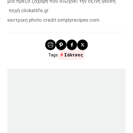
μια πρέζα ζάχαρη που διώχνει την όξινη γεύση.
πηγή:clickatlife.gr
κεντρικη photo credit:simplyrecipes.com
Σάλτσες