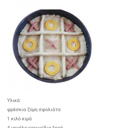
Υλικά:
φρέσκια ζύμη σφολιάτα
1 κιλό κιμά
4 μεγάλα κρεμμύδια ξερά