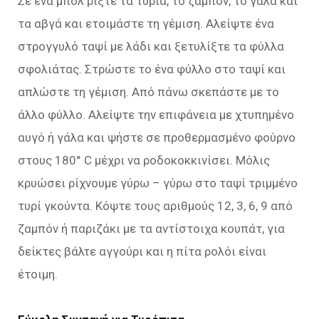
Σε ένα μπολ ρίξτε τα τυριά, το ζαμπόν, το γάλα και
τα αβγά και ετοιμάστε τη γέμιση. Αλείψτε ένα
στρογγυλό ταψί με λάδι και ξετυλίξτε τα φύλλα
σφολιάτας. Στρώστε το ένα φύλλο στο ταψί και
απλώστε τη γέμιση. Από πάνω σκεπάστε με το
άλλο φύλλο. Αλείψτε την επιφάνεια με χτυπημένο
αυγό ή γάλα και ψήστε σε προθερμασμένο φούρνο
στους 180° C μέχρι να ροδοκοκκινίσει. Μόλις
κρυώσει ρίχνουμε γύρω – γύρω στο ταψί τριμμένο
τυρί γκούντα. Κόψτε τους αριθμούς 12, 3, 6, 9 από
ζαμπόν ή παριζάκι με τα αντίστοιχα κουπάτ, για
δείκτες βάλτε αγγούρι και η πίτα ρολόι είναι
έτοιμη.