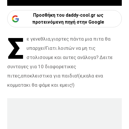
Προσθήκη του daddy-cool.gr ως
προτεινόμενη πηγή στην Google
Σ
ε γενεθλια,γιορτες πάντα μια πιτα θα
υπαρχει!Γιατι λοιπών να μη τις
στολισουμε και αυτες ανάλογα? Δειτε
συνταγες για 10 διαφορετικες
πιτες,αποκλειστικα για παιδια!(ε,καλα ενα
κομματακι θα φάμε και εμεις!)