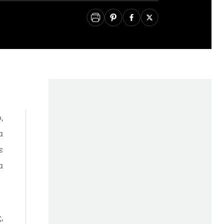
,
α
ε
α
,