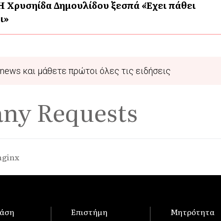
Η Χρυσηίδα Δημουλίδου ξεσπά «Έχει πάθει
ι»
news και μάθετε πρώτοι όλες τις ειδήσεις
any Requests
nginx
άση
Επιστήμη
Μητρότητα