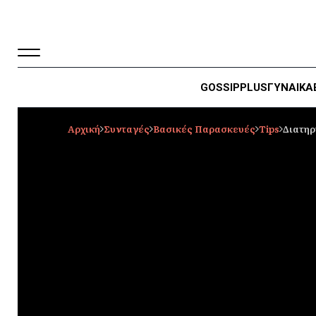
GOSSIP
PLUS
ΓΥΝΑΙΚΑ
Αρχική
Συνταγές
Βασικές Παρασκευές
Tips
Διατηρ