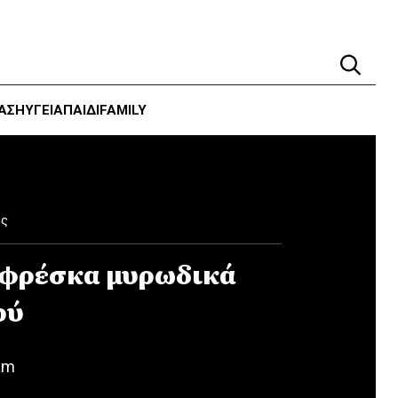
ΑΣΗ
ΥΓΕΊΑ
ΠΑΙΔΙ
FAMILY
ές
 φρέσκα μυρωδικά
ού
am