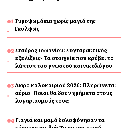
Τυροψωμάκια χωρίς μαγιά της
Γκόλφως
Σταύρος Γεωργίου: Συνταρακτικές
εξελίξεις- Τα στοιχεία που κρύβει το
λάπτοπ του γνωστού ποινικολόγου
Δώρο καλοκαιριού 2026: Πληρώνεται
αύριο- Ποιοι θα δουν χρήματα στους
λογαριασμούς τους;
Γιαγιά και μαμά δολοφόνησαν τα
τέσσερα παιδιά: Τα σοκαριστικά