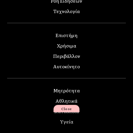
Ροή Ειδήσεων
Τεχνολογία
Επιστήμη
Χρήσιμα
Περιβάλλον
Αυτοκίνητο
Μητρότητα
Αθλητικά
Close
Κατοικίδια
Υγεία