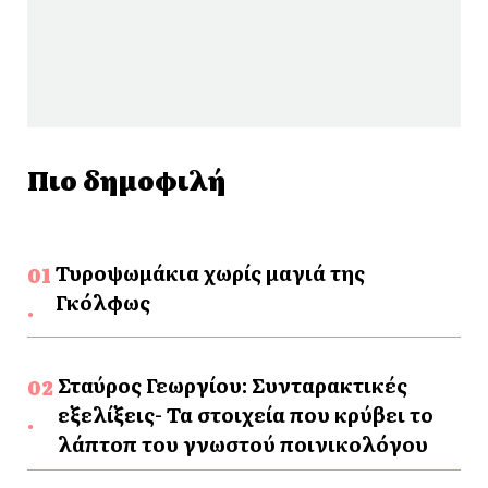
Πιο δημοφιλή
Τυροψωμάκια χωρίς μαγιά της
Γκόλφως
Σταύρος Γεωργίου: Συνταρακτικές
εξελίξεις- Τα στοιχεία που κρύβει το
λάπτοπ του γνωστού ποινικολόγου