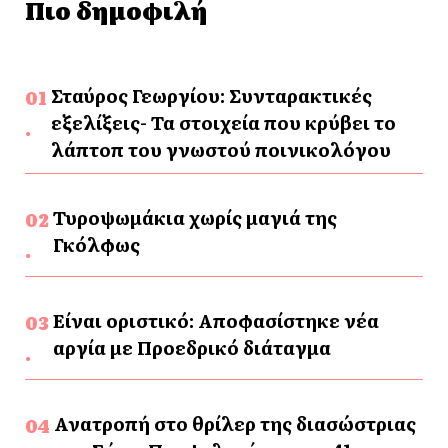
Πιο δημοφιλή
Σταύρος Γεωργίου: Συνταρακτικές
εξελίξεις- Τα στοιχεία που κρύβει το
λάπτοπ του γνωστού ποινικολόγου
Τυροψωμάκια χωρίς μαγιά της
Γκόλφως
Είναι οριστικό: Αποφασίστηκε νέα
αργία με Προεδρικό διάταγμα
Ανατροπή στο θρίλερ της διασώστριας