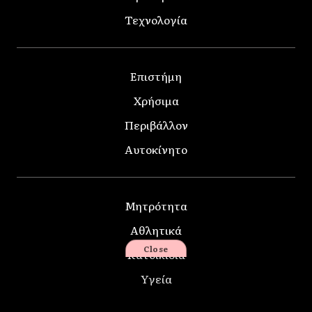
Τεχνολογία
Επιστήμη
Χρήσιμα
Περιβάλλον
Αυτοκίνητο
Μητρότητα
Αθλητικά
Close
Κατοικίδια
Υγεία