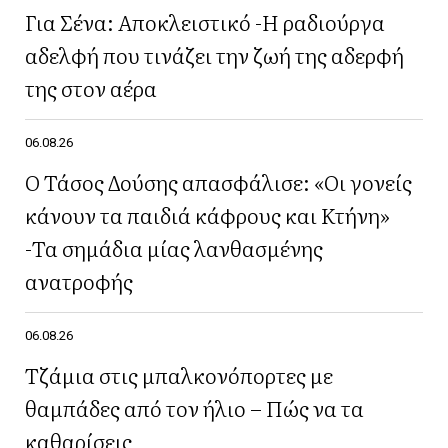
Για Σένα: Αποκλειστικό -Η ραδιούργα
αδελφή που τινάζει την ζωή της αδερφή
της στον αέρα
06.08.26
Ο Τάσος Δούσης απασφάλισε: «Οι γονείς
κάνουν τα παιδιά κάφρους και Κτήνη»
-Τα σημάδια μίας λανθασμένης
ανατροφής
06.08.26
Τζάμια στις μπαλκονόπορτες με
θαμπάδες από τον ήλιο – Πώς να τα
καθαρίσεις