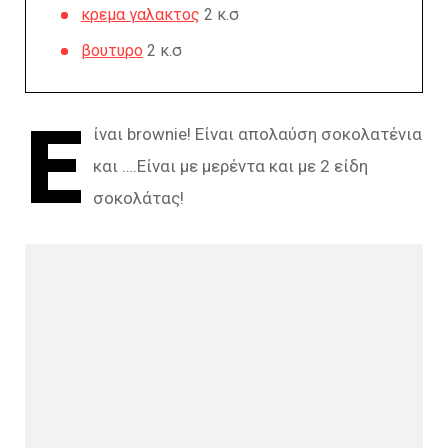
κρεμα γαλακτος
2 κ.σ
βουτυρο
2 κ.σ
Ε
ίναι brownie! Είναι απολαύση σοκολατένια
και ….Είναι με μερέντα και με 2 είδη
σοκολάτας!