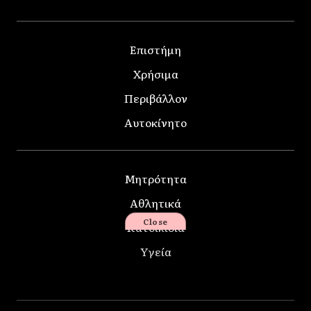
Επιστήμη
Χρήσιμα
Περιβάλλον
Αυτοκίνητο
Μητρότητα
Αθλητικά
Close
Κατοικίδια
Υγεία