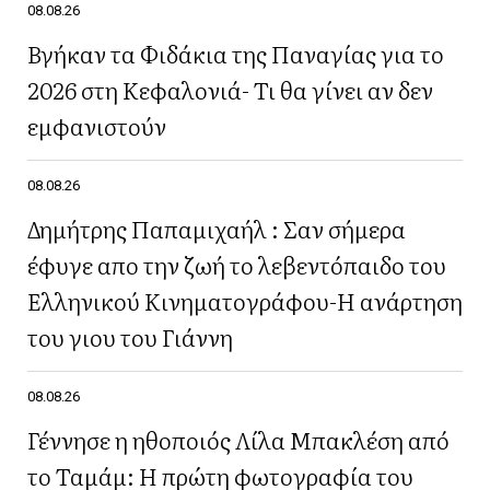
08.08.26
Βγήκαν τα Φιδάκια της Παναγίας για το
2026 στη Κεφαλονιά- Τι θα γίνει αν δεν
εμφανιστούν
08.08.26
Δημήτρης Παπαμιχαήλ : Σαν σήμερα
έφυγε απο την ζωή το λεβεντόπαιδο του
Ελληνικού Κινηματογράφου-Η ανάρτηση
του γιου του Γιάννη
08.08.26
Γέννησε η ηθοποιός Λίλα Μπακλέση από
το Ταμάμ: Η πρώτη φωτογραφία του