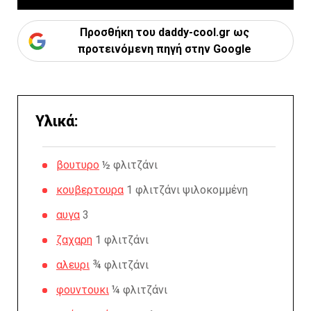
Προσθήκη του daddy-cool.gr ως
προτεινόμενη πηγή στην Google
Υλικά:
βουτυρο
½ φλιτζάνι
κουβερτουρα
1 φλιτζάνι ψιλοκομμένη
αυγα
3
ζαχαρη
1 φλιτζάνι
αλευρι
¾ φλιτζάνι
φουντουκι
¼ φλιτζάνι