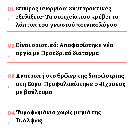
Σταύρος Γεωργίου: Συνταρακτικές
εξελίξεις- Τα στοιχεία που κρύβει το
λάπτοπ του γνωστού ποινικολόγου
Είναι οριστικό: Αποφασίστηκε νέα
αργία με Προεδρικό διάταγμα
Ανατροπή στο θρίλερ της διασώστριας
στη Σύρο: Προφυλακίστηκε ο 41χρονος
με βούλευμα
Τυροψωμάκια χωρίς μαγιά της
Γκόλφως