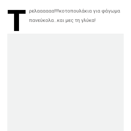
Τ
ρελαααααα!!!!κοτοπουλάκια για φάγωμα
πανεύκολα…και μες τη γλύκα!