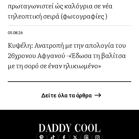
πρωταγωνιστεί ώς καλόγρια σε νέα
τηλεοπτική σειρά (φωτογραφίες )
05.08.26
Κυψέλη: Ανατροπή με την απολογία του
26χρονου Αφγανού -«Έδωσα τη βαλίτσα
με τη σορό σε έναν ηλικιωμένο»
Δείτε όλα τα άρθρα