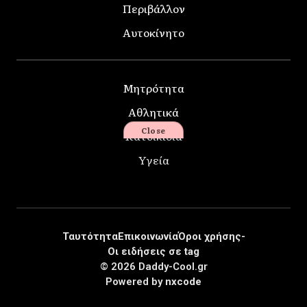
Περιβάλλον
Αυτοκίνητο
Μητρότητα
Αθλητικά
Close
Κατοικίδια
Υγεία
Ταυτότητα
Επικοινωνία
Όροι χρήσης-
Οι ειδήσεις σε tag
© 2026 Daddy-Cool.gr
Powered by
nxcode