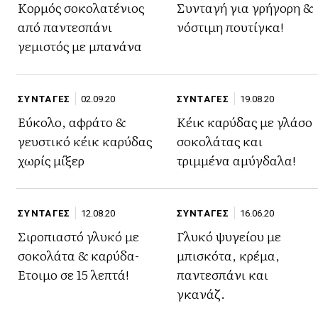
Κορμός σοκολατένιος
Συνταγή για γρήγορη &
από παντεσπάνι
νόστιμη πουτίγκα!
γεμιστός με μπανάνα
ΣΥΝΤΑΓΕΣ
02.09.20
ΣΥΝΤΑΓΕΣ
19.08.20
Εύκολο, αφράτο &
Κέικ καρύδας με γλάσο
γευστικό κέικ καρύδας
σοκολάτας και
χωρίς μίξερ
τριμμένα αμύγδαλα!
ΣΥΝΤΑΓΕΣ
12.08.20
ΣΥΝΤΑΓΕΣ
16.06.20
Σιροπιαστό γλυκό με
Γλυκό ψυγείου με
σοκολάτα & καρύδα-
μπισκότα, κρέμα,
Έτοιμο σε 15 λεπτά!
παντεσπάνι και
γκανάζ.