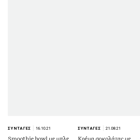
ΣΥΝΤΑΓΕΣ
16.10.21
ΣΥΝΤΑΓΕΣ
21.08.21
Smoothie bowl με μπλε
Κρέμα σοκολάτας με