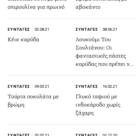
σπιρουλίνα για πρωινό
αβοκάντο
ΣΥΝΤΑΓΕΣ
02.08.21
ΣΥΝΤΑΓΕΣ
08.06.21
Κέικ καρύδα
Λουκούμι Του
Σουλτάνου: Οι
φανταστικές πάστες
καρύδας που πρέπει να
δοκιμάσεις
ΣΥΝΤΑΓΕΣ
09.03.21
ΣΥΝΤΑΓΕΣ
16.02.21
Τούρτα σοκολάτα με
Γλυκό ταψιού με
βρώμη
ινδοκάρυδο χωρίς
ζάχαρη
ΣΥΝΤΑΓΕΣ
02.02.21
ΣΥΝΤΑΓΕΣ
01.12.20