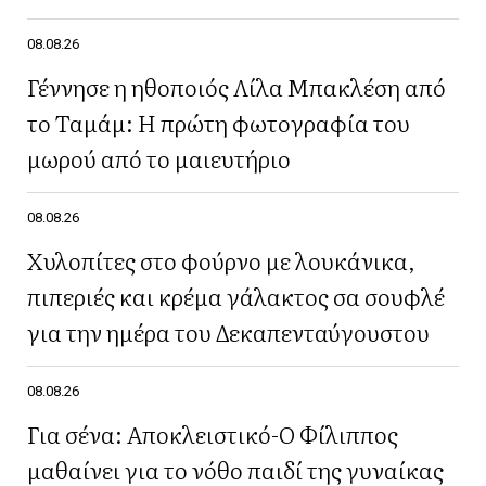
08.08.26
Γέννησε η ηθοποιός Λίλα Μπακλέση από
το Ταμάμ: Η πρώτη φωτογραφία του
μωρού από το μαιευτήριο
08.08.26
Χυλοπίτες στο φούρνο με λουκάνικα,
πιπεριές και κρέμα γάλακτος σα σουφλέ
για την ημέρα του Δεκαπενταύγουστου
08.08.26
Για σένα: Αποκλειστικό-Ο Φίλιππος
μαθαίνει για το νόθο παιδί της γυναίκας