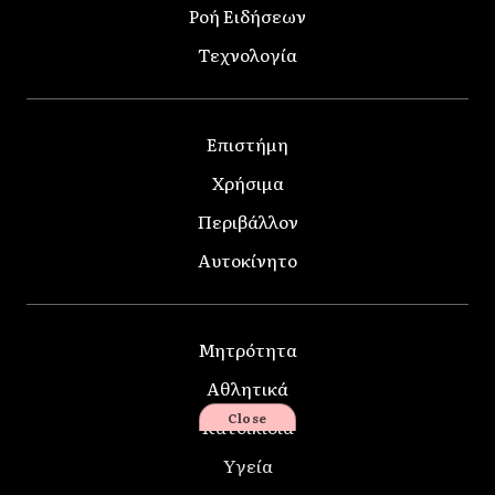
Ροή Ειδήσεων
Τεχνολογία
Επιστήμη
Χρήσιμα
Περιβάλλον
Αυτοκίνητο
Μητρότητα
Αθλητικά
Close
Κατοικίδια
Υγεία