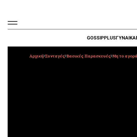
GOSSIP
PLUS
ΓΥΝΑΙΚΑ
Αρχική
Συνταγές
Βασικές Παρασκευές
Μη το αγορά