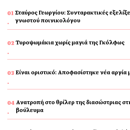
Σταύρος Γεωργίου: Συνταρακτικές εξελίξε
γνωστού ποινικολόγου
Τυροψωμάκια χωρίς μαγιά της Γκόλφως
Είναι οριστικό: Αποφασίστηκε νέα αργία
Ανατροπή στο θρίλερ της διασώστριας στ
βούλευμα