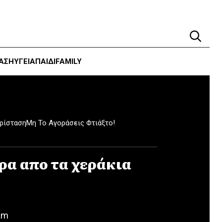
ΑΣΗ
ΥΓΕΊΑ
ΠΑΙΔΙ
FAMILY
ερίσταση
Μη Το Αγοράσεις Φτιάξτο!
ρα απο τα χεράκια
am