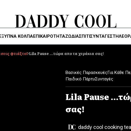
ΈΞΥΠΝΑ ΚΌΛΠΑ
ΕΠΙΚΑΙΡΟΤΗΤΑ
ΖΏΔΙΑ
ΣΠΙΤΙ
ΣΥΝΤΑΓΕΣ
ΤΗΛΕΌΡ
σεις φτιάξτο!
Lila Pause …τώρα απο τα χεράκια σας!
Βασικές Παρασκευές
Για Κάθε Π
Παιδικό Πάρτυ
Συνταγές
Lila Pause …τώ
σας!
daddy cool cooking te