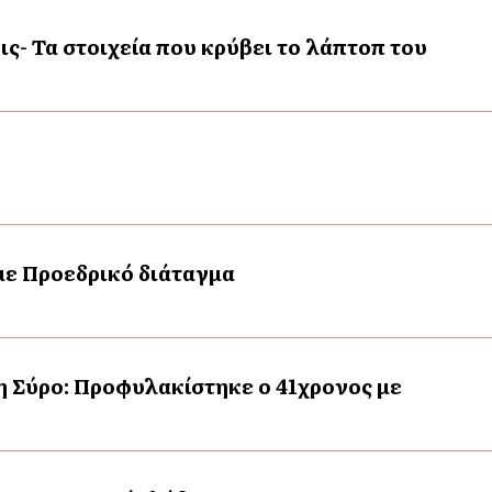
ις- Τα στοιχεία που κρύβει το λάπτοπ του
 με Προεδρικό διάταγμα
η Σύρο: Προφυλακίστηκε ο 41χρονος με