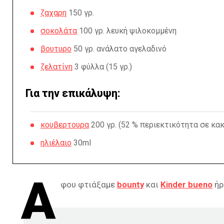
ζαχαρη
150 γρ.
σοκολάτα
100 γρ. λευκή ψιλοκομμένη
βουτυρο
50 γρ. ανάλατο αγελαδινό
ζελατίνη
3 φύλλα (15 γρ.)
Για την επικάλυψη:
κουβερτουρα
200 γρ. (52 % περιεκτικότητα σε κα
ηλιέλαιο
30ml
Α
φου φτιάξαμε
bounty
και
Kinder bueno
ήρ