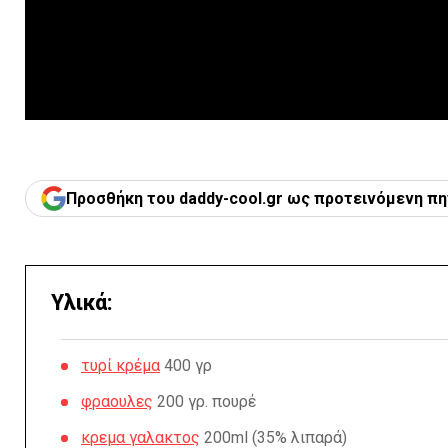
Προσθήκη του daddy-cool.gr ως προτεινόμενη πη
Υλικά:
τυρί κρέμα
400 γρ
φραουλες
200 γρ. πουρέ
κρεμα γαλακτος
200ml (35% λιπαρά)