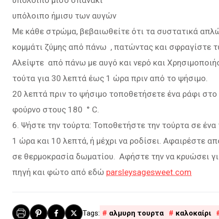
υπόλοιπο μισό σπανάκι
υπόλοιπο ήμισυ των αυγών
Με κάθε στρώμα, βεβαιωθείτε ότι τα συστατικά απλώ
κομμάτι ζύμης από πάνω , πατώντας και σφραγίστε τ
Αλείψτε από πάνω με αυγό και νερό και Χρησιμοποιήσ
τούτα για 30 λεπτά έως 1 ώρα πριν από το ψήσιμο.
20 λεπτά πριν το ψήσιμο τοποθετήσετε ένα ράφι στο
φούρνο στους 180 ° C.
6. Ψήστε την τούρτα: Τοποθετήστε την τούρτα σε ένα 
1 ώρα και 10 λεπτά, ή μέχρι να ροδίσει. Αφαιρέστε α
σε θερμοκρασία δωματίου. Αφήστε την να κρυώσει για
πηγή και φώτο από εδώ
parsleysagesweet.com
αλμυρη τουρτα
καλοκαίρι