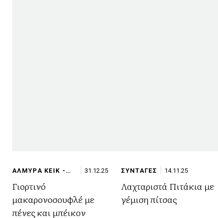
ΑΛΜΥΡΑ ΚΕΙΚ -
31.12.25
ΣΥΝΤΑΓΕΣ
14.11.25
ΣΟΥΦΛΕ/
Γιορτινό
Λαχταριστά Πιτάκια με
ΟΜΕΛΕΤΕΣ
μακαρονοσουφλέ με
γέμιση πίτσας
πένες και μπέικον