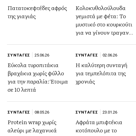
Πατατοκεφτέδες αφρός
Κολοκυθολούλουδα
της γιαγιάς
γεμιστά με φέτα: Το
μυστικό στο κουρκούτι
για να γίνουν τραγανά
και να μην ρουφήξουν
λάδι
ΣΥΝΤΑΓΕΣ
25.06.26
ΣΥΝΤΑΓΕΣ
02.06.26
Εύκολα τυροπιτάκια
Η καλύτερη συνταγή
βραχάκια χωρίς φύλλο
για τεμπελόπιτα της
για την παραλία: Έτοιμα
χρονιάς
σε 10 λεπτά
ΣΥΝΤΑΓΕΣ
08.05.26
ΣΥΝΤΑΓΕΣ
23.01.26
Protein wrap χωρίς
Αφράτα μπιφτέκια
αλεύρι με λαχανικά
κοτόπουλο με το