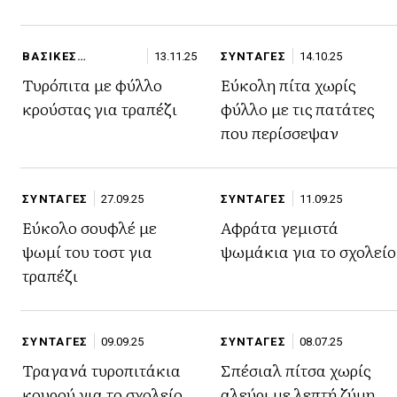
ΒΑΣΙΚΕΣ
13.11.25
ΣΥΝΤΑΓΕΣ
14.10.25
ΠΑΡΑΣΚΕΥΕΣ
Τυρόπιτα με φύλλο
Εύκολη πίτα χωρίς
κρούστας για τραπέζι
φύλλο με τις πατάτες
που περίσσεψαν
ΣΥΝΤΑΓΕΣ
27.09.25
ΣΥΝΤΑΓΕΣ
11.09.25
Εύκολο σουφλέ με
Αφράτα γεμιστά
ψωμί του τοστ για
ψωμάκια για το σχολείο
τραπέζι
ΣΥΝΤΑΓΕΣ
09.09.25
ΣΥΝΤΑΓΕΣ
08.07.25
Τραγανά τυροπιτάκια
Σπέσιαλ πίτσα χωρίς
κουρού για το σχολείο
αλεύρι με λεπτή ζύμη