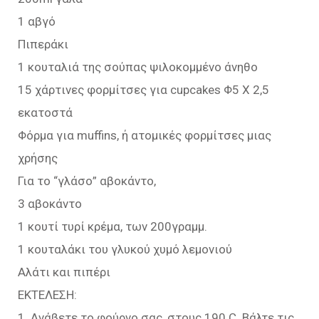
1 αβγό
Πιπεράκι
1 κουταλιά της σούπας ψιλοκομμένο άνηθο
15 χάρτινες φορμίτσες για cupcakes Φ5 Χ 2,5
εκατοστά
Φόρμα για muffins, ή ατομικές φορμίτσες μιας
χρήσης
Για το “γλάσο” αβοκάντο,
3 αβοκάντο
1 κουτί τυρί κρέμα, των 200γραμμ.
1 κουταλάκι του γλυκού χυμό λεμονιού
Αλάτι και πιπέρι
ΕΚΤΕΛΕΣΗ:
1. Ανάβετε το φούρνο σας, στους 190 C. Βάλτε τις