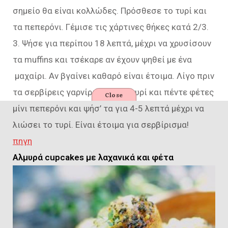
σημείο θα είναι κολλώδες. Πρόσθεσε το τυρί και
τα πεπερόνι. Γέμισε τις χάρτινες θήκες κατά 2/3.
3. Ψήσε για περίπου 18 λεπτά, μέχρι να χρυσίσουν
τα muffins και τσέκαρε αν έχουν ψηθεί με ένα
μαχαίρι. Αν βγαίνει καθαρό είναι έτοιμα. Λίγο πριν
τα σερβίρεις γαρνίρισε τα με τυρί και πέντε φέτες
Close
μίνι πεπερόνι και ψήσ’ τα για 4-5 λεπτά μέχρι να
λιώσει το τυρί. Είναι έτοιμα για σερβίρισμα!
πηγη
Αλμυρά cupcakes με λαχανικά και φέτα