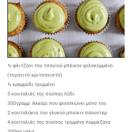
½ φλιτζάνι του τσαγιού μπέικον ψιλοκομμένο
(τηγανιτό-κριτσανιστό)
½ κρεμμύδι τριμμένο
5 κουταλιές της σούπας λάδι
300γραμμ. Αλεύρι που φουσκώνει μόνο του
2 κουταλάκια του γλυκού μπαίκιν πάουντερ
4 κουταλιές της σούπας τριμμένη παρμεζάνα
200ml γάλα